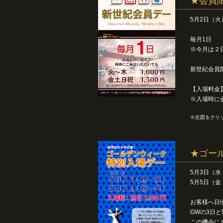
★会員
5月2日（火
毎月1日
※今月は２
新世紀会員
【入場料金】 
※入場時に
※左図をクリ
★ゴー
5月3日（水
5月5日（金
お客様へ日
GWの3日
この機会に