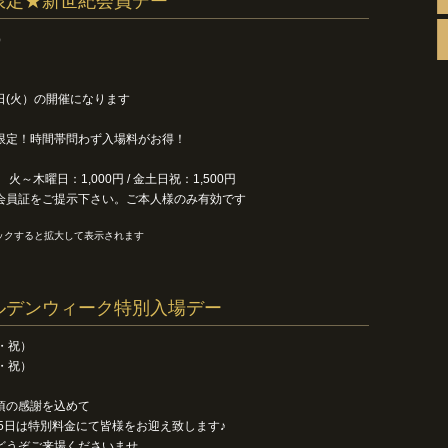
限定★新世紀会員デー
）
日(火）の開催になります
限定！時間帯問わず入場料がお得！
火～木曜日：1,000円 / 金土日祝：1,500円
会員証をご提示下さい。ご本人様のみ有効です
ックすると拡大して表示されます
ルデンウィーク特別入場デー
イベント情報
・祝）
・祝）
頃の感謝を込めて
と5日は特別料金にて皆様をお迎え致します♪
どうぞご来場くださいませ。