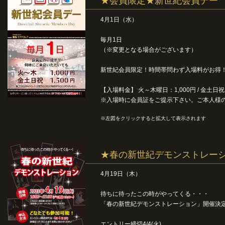
★会員限定★新世紀会員デー
4月1日（水）
毎月1日
（※変更となる場合がございます）
新世紀会員限定！時間帯問わず入場料がお得
【入場料金】 火～木曜日：1,000円 / 金土日祝：
※入場時に会員証をご提示下さい。ご本人様
※左図をクリックすると拡大して表示されます
★春の新世紀デモンストレー
4月19日（木）
待ちに待ったこの時がやってくる・・・
「春の新世紀デモンストレーション」開催決
エントリー締切4/4(火)