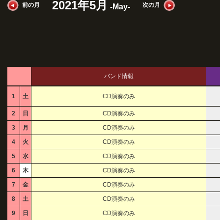
2021年5月
前の月
次の月
-May-
バンド情報
1
土
CD演奏のみ
2
日
CD演奏のみ
3
月
CD演奏のみ
4
火
CD演奏のみ
5
水
CD演奏のみ
6
木
CD演奏のみ
7
金
CD演奏のみ
8
土
CD演奏のみ
9
日
CD演奏のみ