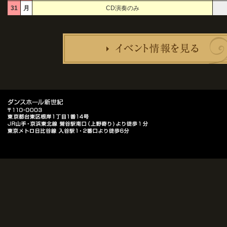
31
月
CD演奏のみ