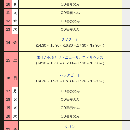
10
月
CD演奏のみ
11
火
CD演奏のみ
12
水
CD演奏のみ
13
木
CD演奏のみ
S.M.S＋１
14
金
(14:30～/15:30～/16:30～/17:30～/18:30～)
兼子かおるとザ・ニューリバティサウンズ
15
土
(14:30～/15:30～/16:30～/17:30～/18:30～)
バックビート
16
日
(14:30～/15:30～/16:30～/17:30～/18:30～)
17
月
CD演奏のみ
18
火
CD演奏のみ
19
水
CD演奏のみ
20
木
CD演奏のみ
シオン
21
金