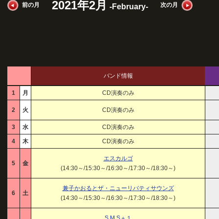
2021年2月
前の月
次の月
-February-
バンド情報
1
月
CD演奏のみ
2
火
CD演奏のみ
3
水
CD演奏のみ
4
木
CD演奏のみ
エスカルゴ
5
金
(14:30～/15:30～/16:30～/17:30～/18:30～)
兼子かおるとザ・ニューリバティサウンズ
6
土
(14:30～/15:30～/16:30～/17:30～/18:30～)
S.M.S＋１