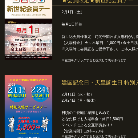
★会員限定★新世紀会員デー
2月1日（土）
毎月1日開催
新世紀会員様限定！時間帯問わず入場料がお
【入場料金】 火～木曜日：1,000円 / 金土日祝：
※入場時に会員証をご提示下さい。ご本人様
※左図をクリックすると拡大して表示されます
建国記念日・天皇誕生日 特別
2月11日（火・祝）
2月24日（月・振休）
日頃のご愛顧に感謝を込めて
どなた様でも入場料金・終日1,500円
２バンドによる交互演奏あり！
【営業時間】12時～20時
※左図をクリックすると拡大して表示されます