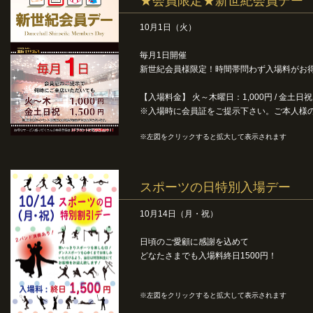
★会員限定★新世紀会員デー
10月1日（火）
毎月1日開催
新世紀会員様限定！時間帯問わず入場料がお
【入場料金】 火～木曜日：1,000円 / 金土日祝：
※入場時に会員証をご提示下さい。ご本人様
※左図をクリックすると拡大して表示されます
スポーツの日特別入場デー
10月14日（月・祝）
日頃のご愛顧に感謝を込めて
どなたさまでも入場料終日1500円！
※左図をクリックすると拡大して表示されます